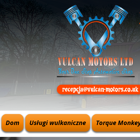
recepcja@vulcan-motors.co.uk
Dom
Usługi wulkaniczne
Torque Monkeys