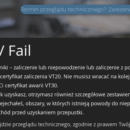
Termin przeglądu technicznego? Zarezerwu
 Fail
iki – zaliczenie lub niepowodzenie lub zaliczenie z 
certyfikat zaliczenia VT20. Nie musisz wracać na kolej
i certyfikat awarii VT30.
nik uzyskasz, otrzymasz również szczegółowe zestawie
zejechałeś, obszary, w których istnieją powody do nie
hód przed uzyskaniem przepustki.
ejdzie przeglądu technicznego, zgodnie z prawem Tw