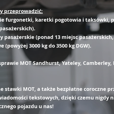
y przeprowadzić:
ie furgonetki, karetki pogotowia i taksówki,
 pasażerskich).
y pasażerskie (ponad 13 miejsc pasażerskich, 
we (powyżej 3000 kg do 3500 kg DGW).
 sprawie MOT Sandhurst, Yateley, Camberley, 
e stawki MOT, a także bezpłatne coroczne p
wiadomości tekstowych, dzięki czemu nigdy n
cznego pojazdu u nas!