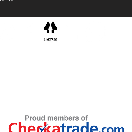
©2022 ​Vulcan Motors LTD.
Zarejestrowana w Anglii i Walii.
Numer firmy 02819411.
Adres siedziby: Units 7B, 7C & 7D, Vulcan Way, Sandhurst,
Berkshire,
GU47 9DB
Adres handlowy:
Jednostki 7B, 7C i 7D, Vulcan Way,
Sandhurst,
Berkshire,
GU47 9DB
©2022 ​by Torque Monkeys Automotive LTD.
Zarejestrowana w Anglii i Walii.
Numer firmy 12698298.
Adres siedziby: 98 Anderson Close, Needham Market, Suffolk, IP6 8UB.
Adres handlowy: jednostki 7B, 7C i 7D, Vulcan Way, Sandhurst, Berkshire, GU47 9DB
Strona internetowa dumnie stworzona przez Vulcan Motors LTD & Torque Monkeys
Automotive LTD przy użyciu WIX.com