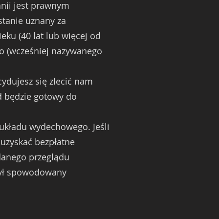
anii jest prawnym
stanie uznany za
ku (40 lat lub więcej od
go (wcześniej nazywanego
cydujesz się zlecić nam
d będzie gotowy do
 układu wydechowego. Jeśli
 uzyskać bezpłatne
udanego przeglądu
 był spowodowany