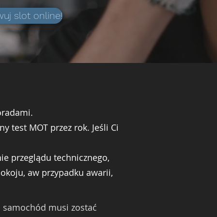
j slot online!
poradami.
ny test MOT przez rok. Jeśli Ci
nie przeglądu technicznego,
pokoju, aw przypadku awarii,
ój samochód musi zostać