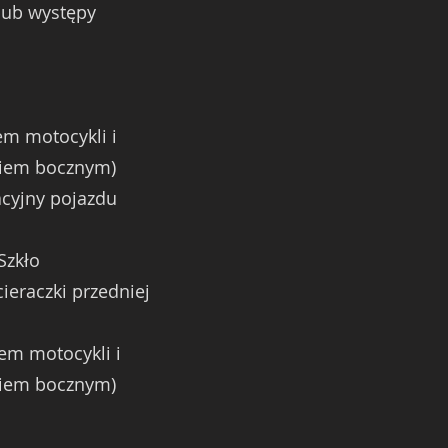
 lub występy
em motocykli i
kiem bocznym)
cyjny pojazdu
Szkło
ieraczki przedniej
iem motocykli i
kiem bocznym)