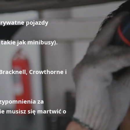
 prywatne pojazdy
takie jak minibusy).
Bracknell, Crowthorne i
rzypomnienia za
ie musisz się martwić o