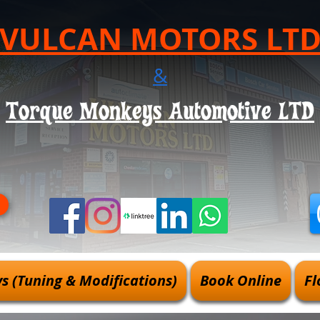
VULCAN MOTORS LT
&
Torque Monkeys Automotive LTD
 (Tuning & Modifications)
Book Online
Fl