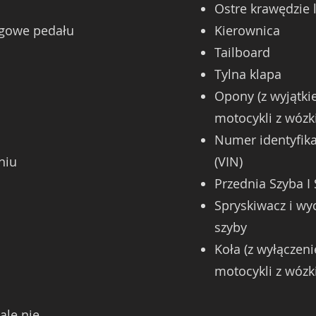
Ostre krawędzie
zgowe pedału
Kierownica
Tailboard
Tylna klapa
Opony (z wyjątki
motocykli z wóz
Numer identyfika
eniu
(VIN)
Przednia Szyba I 
Spryskiwacz i wyc
szyby
Koła (z wyłączen
motocykli z wóz
ale nie