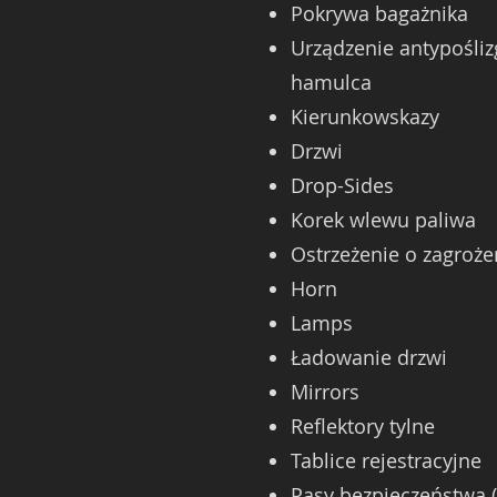
Pokrywa bagażnika
Urządzenie antypośli
hamulca
Kierunkowskazy
Drzwi
Drop-Sides
Korek wlewu paliwa
Ostrzeżenie o zagroż
Horn
Lamps
Ładowanie drzwi
Mirrors
Reflektory tylne
Tablice rejestracyjne
Pasy bezpieczeństwa (