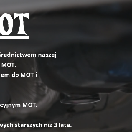
MOT
ośrednictwem naszej
w MOT.
iem do MOT i
acyjnym MOT.
h starszych niż 3 lata.