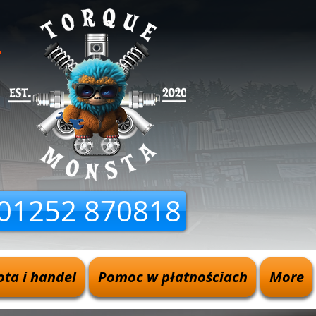
D
01252 870818
ota i handel
Pomoc w płatnościach
More