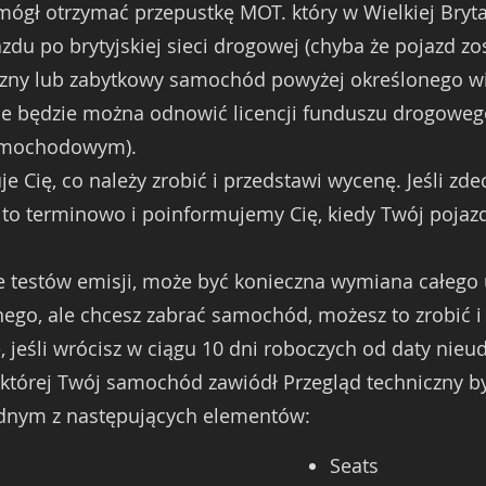
mógł otrzymać przepustkę MOT. który w Wielkiej Bryt
u po brytyjskiej sieci drogowej (chyba że pojazd zo
czny lub zabytkowy samochód powyżej określonego wie
 nie będzie można odnowić licencji funduszu drogowe
amochodowym).
 Cię, co należy zrobić i przedstawi wycenę. Jeśli zde
to terminowo i poinformujemy Cię, kiedy Twój pojaz
zie testów emisji, może być konieczna wymiana całego
nego, ale chcesz zabrać samochód, możesz to zrobić i
 jeśli wrócisz w ciągu 10 dni roboczych od daty nie
la której Twój samochód zawiódł Przegląd techniczny
ednym z następujących elementów:
Seats