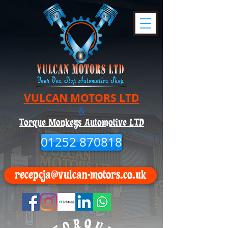
VULCAN MOTORS LTD
&
Torque Monkeys Automotive LTD
01252 870818
recepcja@vulcan-motors.co.uk