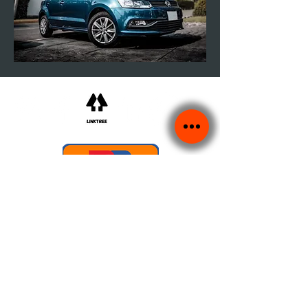
©2022 ​Vulcan Motors LTD.
Zarejestrowana w Anglii i Walii.
Numer firmy
02819411
.
Adres siedziby: Units 7B, 7C & 7D, Vulcan Way,
Sandhurst,
Berkshire,
GU47 9DB
Adres handlowy:
Jednostki 7B, 7C i 7D, Vulcan