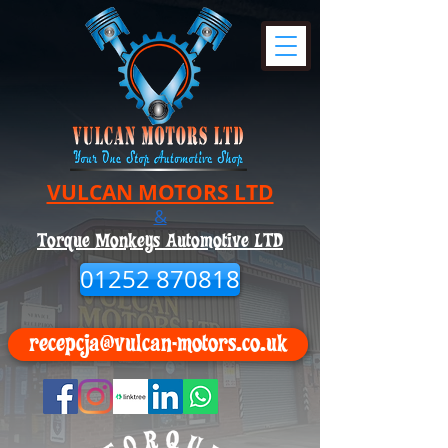
VULCAN MOTORS LTD
&
Torque Monkeys Automotive LTD
01252 870818
recepcja@vulcan-motors.co.uk