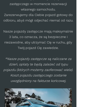
zastępczego w momencie rezerwacji
własnego samochodu.
Zarezerwujemy dla Ciebie pojazd gotowy do
odbioru, abyś mógł odjechać niemal od razu.
Nasze pojazdy zastępcze mają maksymalnie
3 lata, co oznacza, że są bezpieczne i
niezawodne, aby utrzymać Cię w ruchu, gdy
Twój pojazd Cię zawiedzie.
*Nasze pojazdy zastępcze są naliczane za
dzień, opłaty te będą zależeć od typu
pojazdu (których możemy zaoferować wiele).
Koszt pojazdu zastępczego zostanie
uwzględniony na fakturze końcowej.