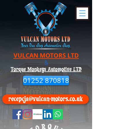
VULCAN MOTORS LTD
&
Torque Monkeys Automotive LTD
01252 870818
recepcja@vulcan-motors.co.uk