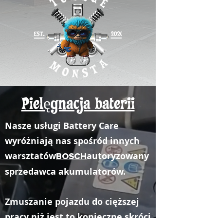
Pielęgnacja baterii
Nasze usługi Battery Care
wyróżniają nas spośród innych
warsztatów
autoryzowany
BOSCH
sprzedawca akumulatorów.
Zmuszanie pojazdu do cięższej
pracy niż jest to konieczne skróci