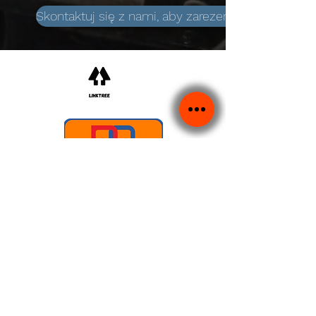
Skontaktuj się z nami, aby zarezerwować!
©2022 ​Vulcan Motors LTD.
Zarejestrowana w Anglii i Walii.
Numer firmy
02819411
.
Adres siedziby: Units 7B, 7C & 7D, Vulcan Way,
Sandhurst,
Berkshire,
GU47 9DB
Adres handlowy:
Jednostki 7B, 7C i 7D, Vulcan
Way,
Sandhurst,
Berkshire,
GU47 9DB
©2022 ​by Torque Monkeys Automotive LTD.