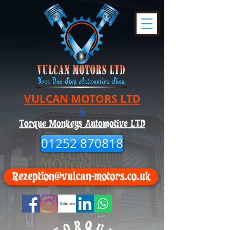
VULCAN MOTORS LTD
&
Torque Monkeys Automotive LTD
01252 870818
Rezeption@vulcan-motors.co.uk