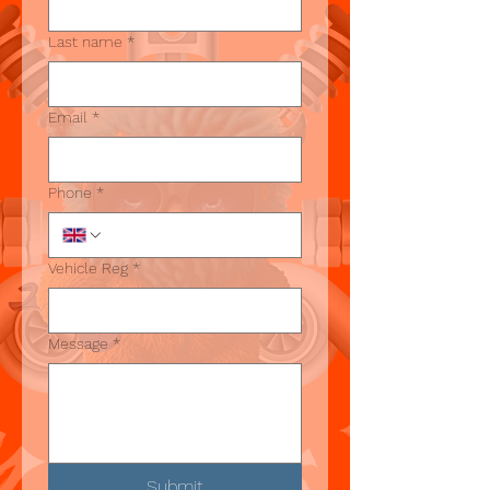
Last name
*
Email
*
Phone
*
Vehicle Reg
*
Message
*
Submit