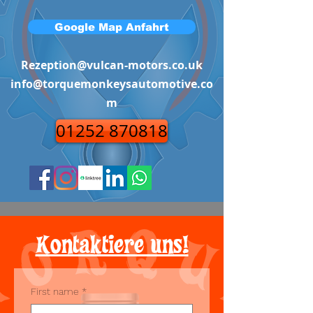
Google Map Anfahrt
Rezeption@vulcan-motors.co.uk
info@torquemonkeysautomotive.co
m
01252 870818
Kontaktiere uns!
First name
*