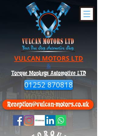
VULCAN MOTORS LTD
&
Torque Monkeys Automotive LTD
01252 870818
Rezeption@vulcan-motors.co.uk