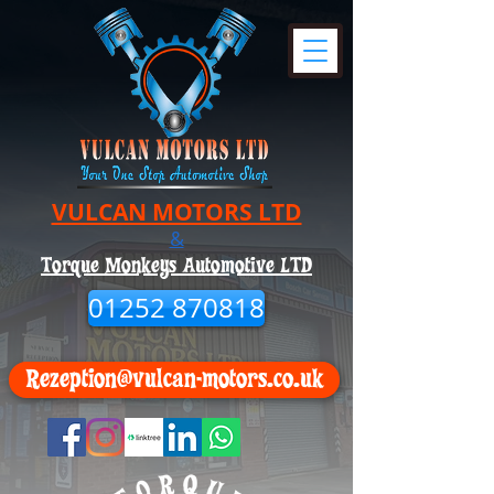
VULCAN MOTORS LTD
&
Torque Monkeys Automotive LTD
01252 870818
Rezeption@vulcan-motors.co.uk