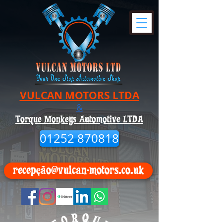
VULCAN MOTORS LTDA
&
Torque Monkeys Automotive LTDA
01252 870818
recepção@vulcan-motors.co.uk