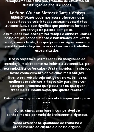
remapeamento/afinação, trabalho de exaustão ou
substituição de pneus e rodas.
Ao fundir
Vulcan Motors
&
Torque Monkeys
Automotivo,
nós podemos agora
oferecemos a
capacidade de cobrir todas as suas necessidades
automotivas, o que significa que podemos fornecer
um serviço de pacote completo.
Assim, podemos economizar tempo e dinheiro usando
nosso amplo conhecimento e habilidades, em vez de
você, como cliente, ter que procurar vigorosamente
por diferentes lugares para realizar vários trabalhos
especializados.
Nosso objetivo é permanecer na vanguarda da
tecnologia mais recente na indústria automotiva, por
exemplo,
Elétrico
Veículos (EV's) e híbridos, mantendo
nosso conhecimento de veículos mais antigos.
Quer o seu veículo seja antigo ou novo, temos os
melhores mecânicos à disposição para resolver
qualquer problema que possa ter ou qualquer
trabalho de modificação que queira realizar.
Entendemos o quanto seu veículo é importante para
você.
Construímos uma base incomparável de
conhecimento por meio de treinamento rigoroso.
Nosso artesanato, qualidade de trabalho e
atendimento ao cliente é o nosso orgulho.