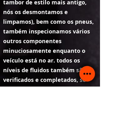
tambor de estilo mais antigo,
nós os desmontamos e
limpamos), bem como os pneus,
também inspecionamos vários
outros componentes
minuciosamente enquanto o
veículo está no ar. todos os
níveis de fluidos também são
verificados e completados, se
necessário. Este serviço deverá
ser realizado a cada dois anos,
em substituição a um serviço
provisório.
Todas as peças que fornecemos são OEM