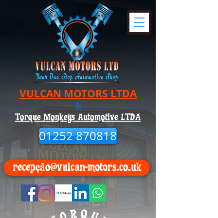
VULCAN MOTORS LTDA
&
Torque Monkeys Automotive LTDA
01252 870818
recepção@vulcan-motors.co.uk