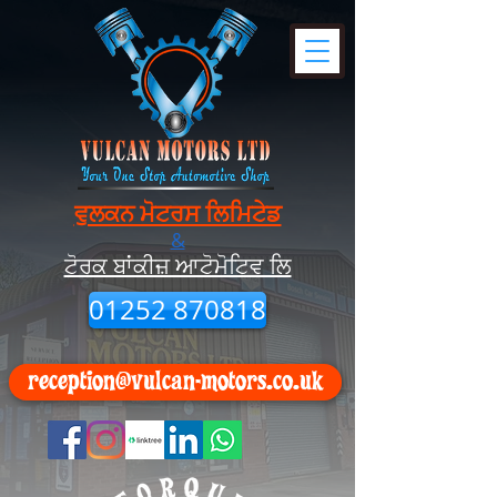
ਵੁਲਕਨ ਮੋਟਰਸ ਲਿਮਿਟੇਡ
&
ਟੋਰਕ ਬਾਂਕੀਜ਼ ਆਟੋਮੋਟਿਵ ਲਿ
01252 870818
reception@vulcan-motors.co.uk