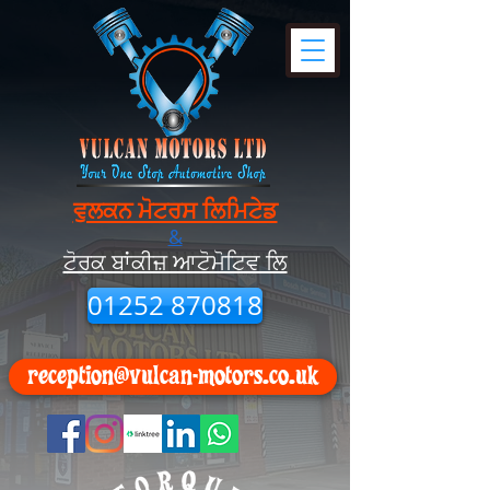
ਵੁਲਕਨ ਮੋਟਰਸ ਲਿਮਿਟੇਡ
&
ਟੋਰਕ ਬਾਂਕੀਜ਼ ਆਟੋਮੋਟਿਵ ਲਿ
01252 870818
reception@vulcan-motors.co.uk