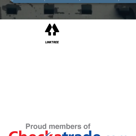
©2022 ​Vulcan Motors LTD.
Incorporada en Inglaterra y Gales.
Número de empresa 02819411.
Dirección de la oficina registrada: Unidades 7B, 7C y 7D, Vulcan Way,
Sandhurst,
Berkshire,
GU47 9DB
Dirección de Comercio:
Unidades 7B, 7C y 7D, Vulcan Way,
Sandhurst,
Berkshire,
GU47 9DB
©2022 ​por Torque Monkeys Automotive LTD.
Incorporada en Inglaterra y Gales.
Número de empresa 12698298.
Dirección de la oficina registrada: 98 Anderson Close, Needham Market, Suffolk, IP6 8UB.
Dirección comercial: Unidades 7B, 7C y 7D, Vulcan Way, Sandhurst, Berkshire, GU47 9DB
Sitio web creado con orgullo por Vulcan Motors LTD y Torque Monkeys Automotive LTD
usando WIX.com