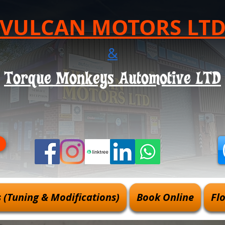
VULCAN MOTORS LT
&
Torque Monkeys Automotive LTD
(Tuning & Modifications)
Book Online
Fl