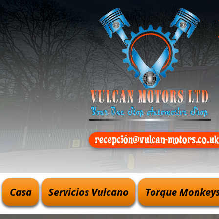
recepción@vulcan-motors.co.uk
Casa
Servicios Vulcano
Torque Monkeys 