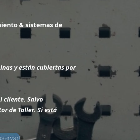
miento
& sistemas de
inas y están cubiertas por
 cliente. Salvo
r de Taller. Si está
servar!