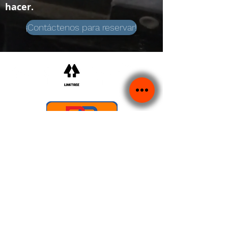
hacer.
¡Contáctenos para reservar!
©2022 ​Vulcan Motors LTD.
Incorporada en Inglaterra y Gales.
Número de empresa
02819411
.
Dirección de la oficina registrada: Unidades 7B, 7C y 7D, Vulcan
Way, Sandhurst,
Berkshire,
GU47 9DB
Dirección de Comercio:
Unidades 7B, 7C y 7D, Vulcan
Way,
Sandhurst,
Berkshire,
GU47 9DB