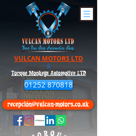
VULCAN MOTORS LTD
&
Torque Monkeys Automotive LTD
01252 870818
recepción@vulcan-motors.co.uk