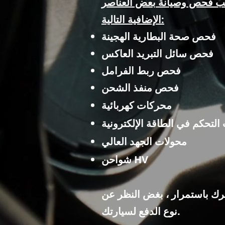
 يجب فحص وصيانة بعض العناصر
الإضافية التالية:
فحص صحة البطارية الهجينة
فحص سائل التبريد العاكس
فحص ربط الفرامل
فحص منفذ الشحن
محركات كهربائية
لتحكم في الطاقة الإلكترونية
محولات الجهد العالي
شواحن HV
تحرك باستمرار ، بغض النظر عن
نوع الدفع لسيارتك.