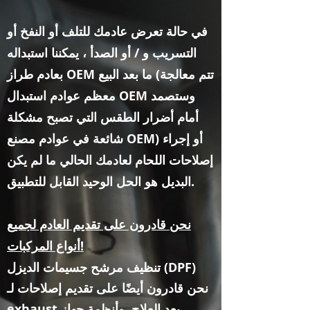
في حالة تعرض عادمك للتلف أو النفخ أو
التسريب و / أو الصدأ ، يمكننا استبداله
بعادم طراز OEM ما بعد البيع (تتم معالجة
معظم عوادم استبدال OEM وستصمد
أمام أضرار الطقس التي تصبح مشكلة
شائعة في عوادم مصنع OEM) أو إجراء
إصلاحات اللحام لعادمك الحالي ما لم يكن
البديل هو الحل الوحيد القابل للتطبيق.
نحن قادرون على تقديم العادم لجميع
أنواع المركبات!
تنظيف مرشح جسيمات الديزل (DPF)
نحن قادرون أيضًا على تقديم إصلاحات لـ
بعد العلاج
وأنظمة جهاز
exhaust