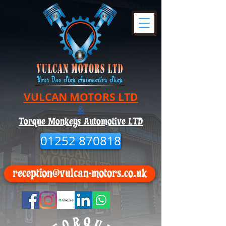
VULCAN MOTORS LTD
&
Torque Monkeys Automotive LTD
01252 870818
reception@vulcan-motors.co.uk