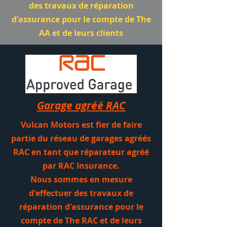
des travaux de réparation
d'assurance pour le compte de The
AA et de leurs clients
Garage agréé RAC
Vulcan Motors est fier de faire
partie du réseau de garages agréés
RAC en tant que réparateur agréé
par RAC Insurance.
Nous sommes en mesure
d'effectuer des travaux de
réparation d'assurance pour le
compte de The RAC et de leurs