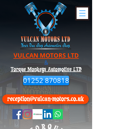
VULCAN MOTORS LTD
&
Torque Monkeys Automotive LTD
01252 870818
reception@vulcan-motors.co.uk