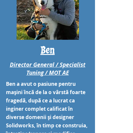
Ben
Director General / Specialist
Tuning / MOT AE
Ben a avut o pasiune pentru
mașini încă de la o vârstă foarte
fragedă, după ce a lucrat ca
inginer complet calificat în
diverse domenii și designer
Solidworks, în timp ce construia,