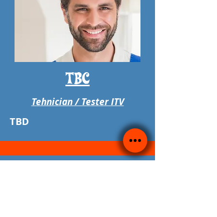
TBC
Tehnician / Tester ITV
TBD