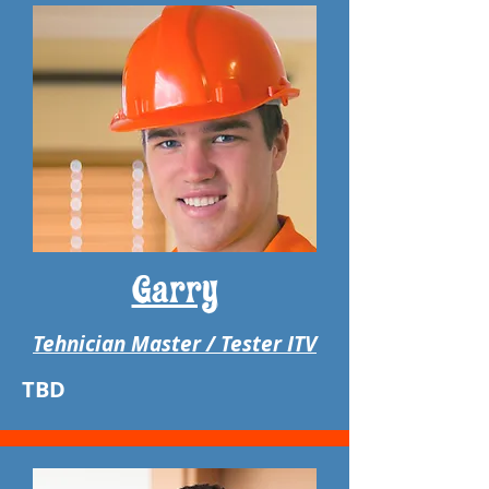
Garry
Tehnician Master / Tester ITV
TBD