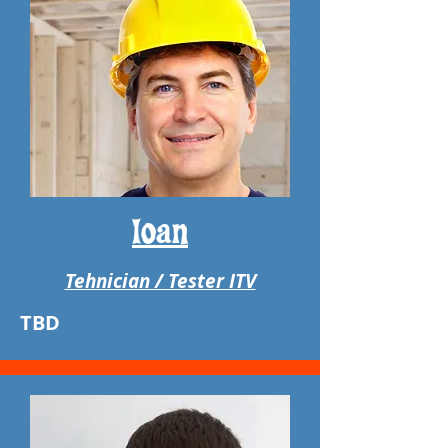
Ioan
Tehnician / Tester ITV
TBD