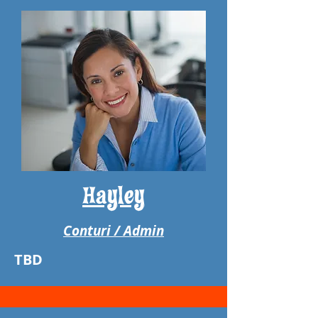
Hayley
Conturi / Admin
TBD