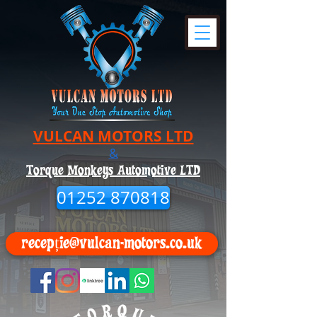
VULCAN MOTORS LTD
&
Torque Monkeys Automotive LTD
01252 870818
recepție@vulcan-motors.co.uk