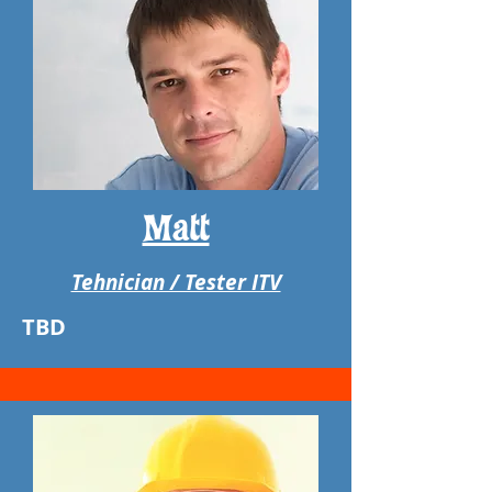
Matt
Tehnician / Tester ITV
TBD