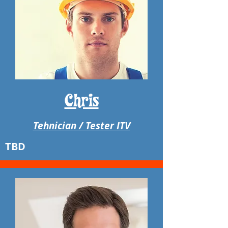
Chris
Tehnician / Tester ITV
TBD