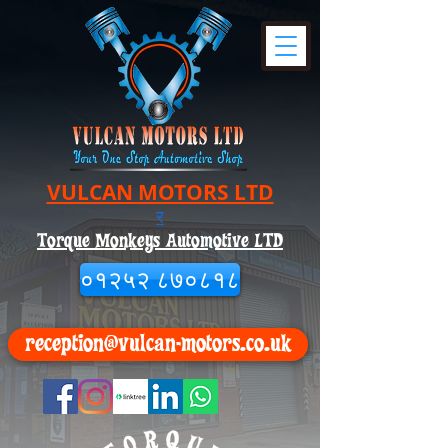
VULCAN MOTORS LTD
र
Torque Monkeys Automotive LTD
०१२५२ ८७०८१८
reception@vulcan-motors.co.uk